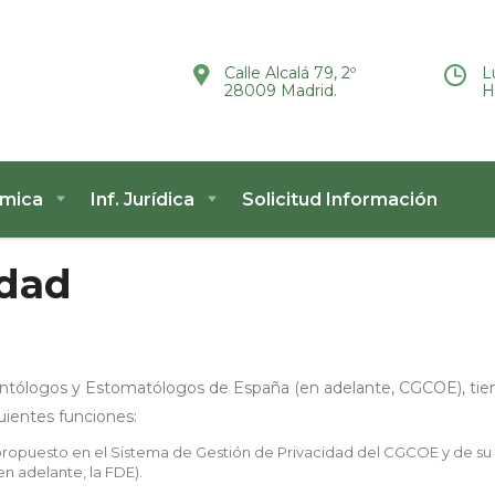
Calle Alcalá 79, 2º
L
28009 Madrid.
H
ómica
Inf. Jurídica
Solicitud Información
idad
dontólogos y Estomatólogos de España (en adelante, CGCOE), tie
uientes funciones:
ropuesto en el Sistema de Gestión de Privacidad del CGCOE y de su
adelante, la FDE).