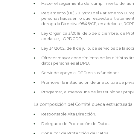
Hacer el seguimiento del cumplimiento de las n
Reglamento (UE) 2016/679 del Parlamento Europeo
personas físicas en lo que respecta al tratamient
deroga la Directiva 95/46/CE, en adelante, RGP
Ley Orgánica 3/2018, de 5 de diciembre, de Prot
adelante, LOPDGDD.
Ley 34/2002, de 11 de julio, de servicios de la 
Ofrecer mayor conocimiento de las distintas áre
datos personales al DPD.
Servir de apoyo al DPD en sus funciones.
Promover la instauración de una cultura de priv
Programar, al menos una de las reuniones prop
La composición del Comité queda estructurada d
Responsable Alta Dirección.
Delegado de Protección de Datos.
Consultor de Protección de Datos.