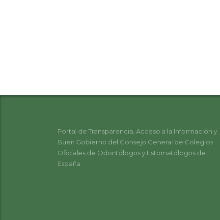
Portal de Transparencia, Acceso a la Información y
Buen Gobierno del Consejo General de Colegios
Oficiales de Odontólogos y Estomatólogos de
España