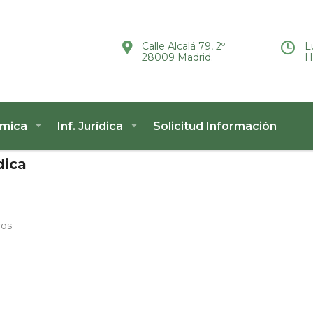
Calle Alcalá 79, 2º
L
28009 Madrid.
H
ómica
Inf. Jurídica
Solicitud Información
dica
vos